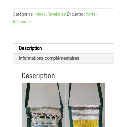
Porte-
téléphone
Catégories :
Mode
,
Revalorise
Étiquette :
Porte-
en
téléphone
plastiques
et
laines
Description
tissés
main
Informations complémentaires
Description